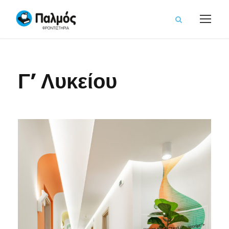
Γ’ Λυκείου