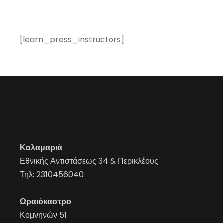
[learn_press_instructors]
Καλαμαριά
Εθνικής Αντιστάσεως 34 & Περικλέους
Τηλ:
2310456040
Ωραιόκαστρο
Κομνηνών 51