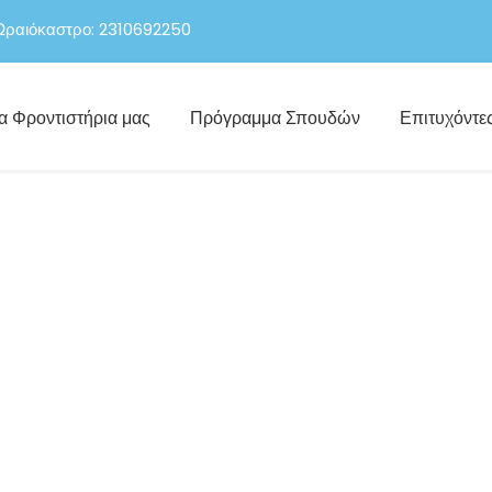
Ωραιόκαστρο: 2310692250
α Φροντιστήρια μας
Πρόγραμμα Σπουδών
Επιτυχόντε