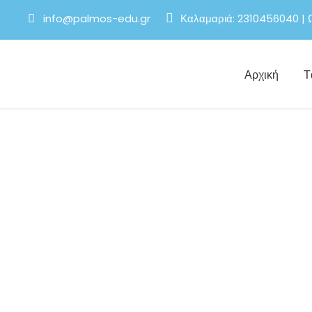
info@palmos-edu.gr
Καλαμαριά: 2310456040 | 
Αρχική
T
Instructors