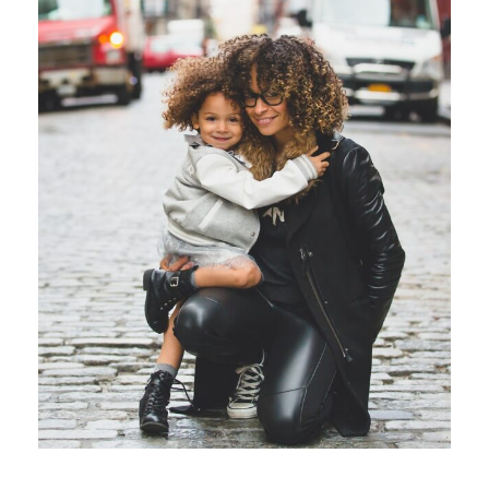
Family Law Advisory
Family
/
Law