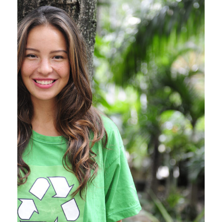
Charity & Voluntary For
Social
Charity
/
Social