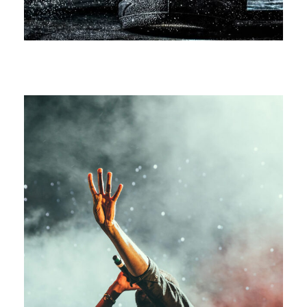
Concert For Charity
Concert
/
Music